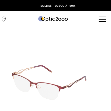
SOLDES – JUSQU’À -50%