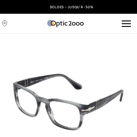
SOLDES – JUSQU’À -50%