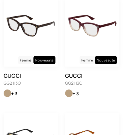
Femme
Nouveauté
Femme
Nouveauté
GUCCI
GUCCI
GG2113O
GG2113O
+ 3
+ 3