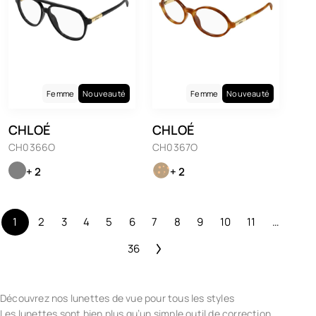
Femme
Nouveauté
Femme
Nouveauté
CHLOÉ
CHLOÉ
CH0366O
CH0367O
+ 2
+ 2
1
2
3
4
5
6
7
8
9
10
11
…
36
Découvrez nos lunettes de vue pour tous les styles
Les lunettes sont bien plus qu’un simple outil de correction