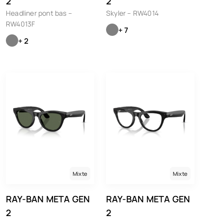
2
2
Headliner pont bas –
Skyler – RW4014
RW4013F
+ 7
+ 2
Mixte
Mixte
RAY-BAN META GEN
RAY-BAN META GEN
2
2