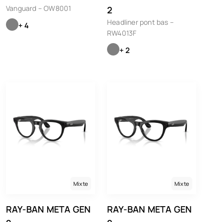
Vanguard – OW8001
2
Headliner pont bas –
+ 4
RW4013F
+ 2
Mixte
Mixte
RAY-BAN META GEN
RAY-BAN META GEN