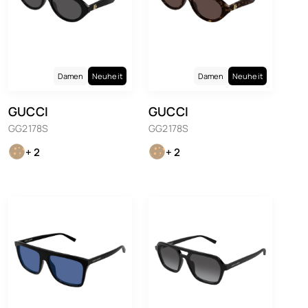
Damen
Neuheit
Damen
Neuheit
GUCCI
GUCCI
GG2178S
GG2178S
+ 2
+ 2