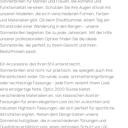
Sonnenbrillen für Männer und Frauen, die Ästhetik und
Funktionalität vereinen. Schützen Sie Ihre Augen stilvoll mit
unseren Modellen, die es in verschiedenen Formen, Farben
und Materialien gibt. Ob beim Stadtbummel, einem Tag am
Strand oder einer Wanderung in den Bergen – unsere
Sonnenbrillen begleiten Sie zu jeder Jahreszeit. Mit der Hilfe
unserer professionellen Optiker finden Sie die ideale
Sonnenbrille, die perfekt zu Ihrem Gesicht und Ihren
Bedürfnissen passt.
Ein Accessoire, das Ihren Stil unterstreicht.
Sonnenbrillen sind nicht nur praktisch, sie spiegeln auch Ihre
Persönlichkeit wider. Ob runde, ovale, schmetterlingsförmige
oder rechteckige Fassunge – jede Form verleiht Ihrem Look
eine einzigartige Note. Optic 2000 Suisse bietet
verschiedene Materialien an, von klassischen Acetat-
Fassungen für einen eleganten Look bis hin zu leichten und
robusten Hightech-Fassungen, die sich perfekt für sportliche
Aktivitäten eignen. Neben dem Design bieten unsere
Sonnenschutzgläser, die in verschiedenen Tönungen und
Qualitäten erhältlich sind, einen optimalen Schutz vor UV-