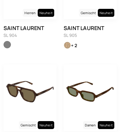
Herren
Neuheit
Gemischt
Neuheit
SAINT LAURENT
SAINT LAURENT
SL 904
SL 905
+ 2
Gemischt
Neuheit
Damen
Neuheit