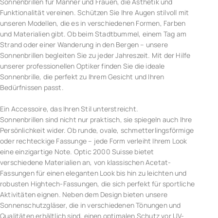
Sonnenbrillen für Männer und Frauen, die Ästhetik und
Funktionalität vereinen. Schützen Sie Ihre Augen stilvoll mit
unseren Modellen, die es in verschiedenen Formen, Farben
und Materialien gibt. Ob beim Stadtbummel, einem Tag am
Strand oder einer Wanderung in den Bergen – unsere
Sonnenbrillen begleiten Sie zu jeder Jahreszeit. Mit der Hilfe
unserer professionellen Optiker finden Sie die ideale
Sonnenbrille, die perfekt zu Ihrem Gesicht und Ihren
Bedürfnissen passt.
Ein Accessoire, das Ihren Stil unterstreicht.
Sonnenbrillen sind nicht nur praktisch, sie spiegeln auch Ihre
Persönlichkeit wider. Ob runde, ovale, schmetterlingsförmige
oder rechteckige Fassunge – jede Form verleiht Ihrem Look
eine einzigartige Note. Optic 2000 Suisse bietet
verschiedene Materialien an, von klassischen Acetat-
Fassungen für einen eleganten Look bis hin zu leichten und
robusten Hightech-Fassungen, die sich perfekt für sportliche
Aktivitäten eignen. Neben dem Design bieten unsere
Sonnenschutzgläser, die in verschiedenen Tönungen und
Qualitäten erhältlich sind, einen optimalen Schutz vor UV-