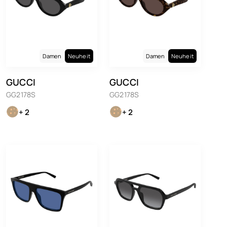
Damen
Neuheit
Damen
Neuheit
GUCCI
GUCCI
GG2178S
GG2178S
+ 2
+ 2