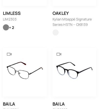
LIMLESS
OAKLEY
LIM2303
Kylian Mbappé Signature
Series HSTN – OX8139
+ 2
BAILA
BAILA