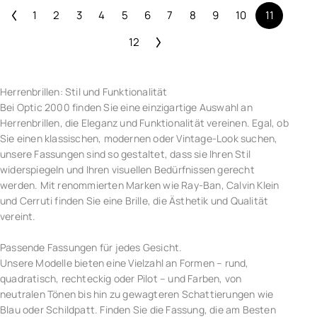
1
2
3
4
5
6
7
8
9
10
11
12
Herrenbrillen: Stil und Funktionalität
Bei Optic 2000 finden Sie eine einzigartige Auswahl an
Herrenbrillen, die Eleganz und Funktionalität vereinen. Egal, ob
Sie einen klassischen, modernen oder Vintage-Look suchen,
unsere Fassungen sind so gestaltet, dass sie Ihren Stil
widerspiegeln und Ihren visuellen Bedürfnissen gerecht
werden. Mit renommierten Marken wie Ray-Ban, Calvin Klein
und Cerruti finden Sie eine Brille, die Ästhetik und Qualität
vereint.
Passende Fassungen für jedes Gesicht.
Unsere Modelle bieten eine Vielzahl an Formen – rund,
quadratisch, rechteckig oder Pilot – und Farben, von
neutralen Tönen bis hin zu gewagteren Schattierungen wie
Blau oder Schildpatt. Finden Sie die Fassung, die am Besten