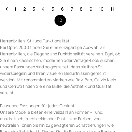
1
2
3
4
5
6
7
8
9
10
11
12
Herrenbrillen: Stil und Funktionalität
Bei Optic 2000 finden Sie eine einzigartige Auswahl an
Herrenbrillen, die Eleganz und Funktionalität vereinen. Egal, ob
Sie einen klassischen, modernen oder Vintage-Look suchen,
unsere Fassungen sind so gestaltet, dass sie Ihren Stil
widerspiegeln und Ihren visuellen Bedürfnissen gerecht
werden. Mit renommierten Marken wie Ray-Ban, Calvin Klein
und Cerruti finden Sie eine Brille, die Ästhetik und Qualität
vereint.
Passende Fassungen für jedes Gesicht.
Unsere Modelle bieten eine Vielzahl an Formen – rund,
quadratisch, rechteckig oder Pilot – und Farben, von
neutralen Tönen bis hin zu gewagteren Schattierungen wie
Blau oder Schildpatt. Finden Sie die Fassung, die am Besten