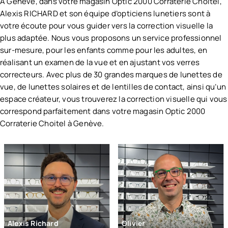
À Genève, dans votre magasin Optic 2000 Corraterie Choitel,
Freination de la myopie
Götti
Alexis RICHARD et son équipe d’opticiens lunetiers sont à
Lentilles de nuit
Mykita
votre écoute pour vous guider vers la correction visuelle la
Lentilles sclérales
Céline
plus adaptée. Nous vous proposons un service professionnel
Lunettes de sport adaptées à la vue
Traction Productions
sur-mesure, pour les enfants comme pour les adultes, en
Assurance résultat
Longchamp
réalisant un examen de la vue et en ajustant vos verres
Opticien certifié MiYOSMART
Lindberg
correcteurs. Avec plus de 30 grandes marques de lunettes de
Service financement
Ba&sh
vue, de lunettes solaires et de lentilles de contact, ainsi qu’un
Facilités de paiement
Lunor
espace créateur, vous trouverez la correction visuelle qui vous
Persol
correspond parfaitement dans votre magasin Optic 2000
VOIR TOUS LES SERVICES OPTIC 2000
Titan Flex
Corraterie Choitel à Genève.
Seiko
Airlight
Edwardson
VOIR TOUTES LES MARQUES OPTIC 2000
Alexis Richard
Olivier