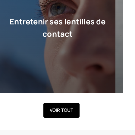
Entretenir ses lentilles de
Les
contact
LIRE L’ARTICLE
VOIR TOUT