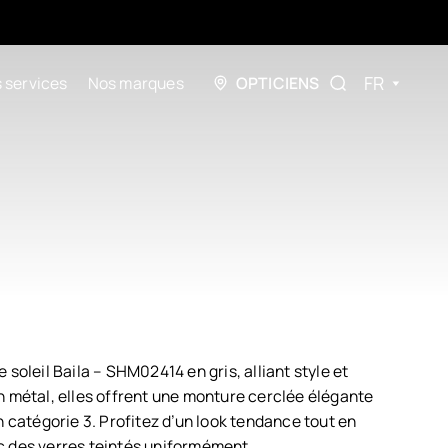
FR
 services
Nos marques
OPTICIENS
 soleil Baila – SHM02414 en gris, alliant style et
n métal, elles offrent une monture cerclée élégante
n catégorie 3. Profitez d’un look tendance tout en
c des verres teintés uniformément.