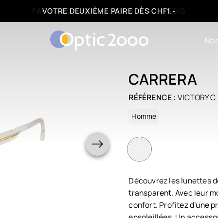
FACILITÉS DE PAIEMENT : 3, 6 OU 12 FOIS
Nos
CARRERA
RÉFÉRENCE :
VICTORY C 
Homme
Découvrez les lunettes d
transparent. Avec leur mo
confort. Profitez d’une p
ensoleillées. Un accesso