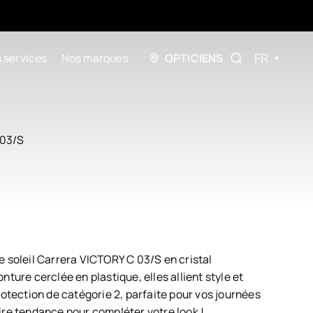
FR
 services
Nos marques
OPTICIENS
03/S
e soleil Carrera VICTORY C 03/S en cristal
nture cerclée en plastique, elles allient style et
rotection de catégorie 2, parfaite pour vos journées
ire tendance pour compléter votre look !