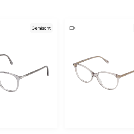
rren
Baila
Bo
mischt
Boss
Br
Carolina Herrera
Gemischt
Ge
Carrera
Go
Cartier
Gr
Charlie Chill
Gr
Chloé
He
Cosmopolitan
Kh
Dolce & Gabbana
Lil
Drew. S
Ma
Emporio Armani
Me
Eyewear By David