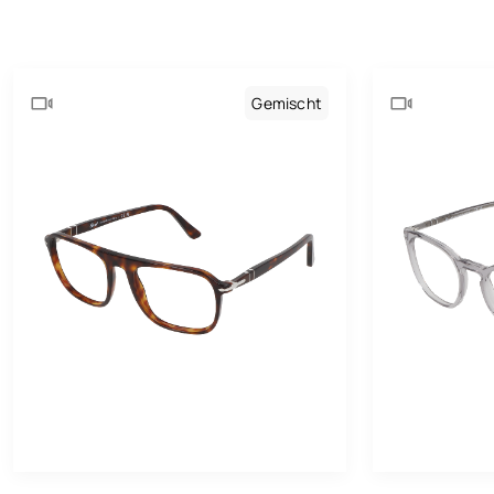
He
Ge
Gemischt