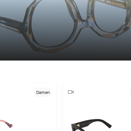
Maison Léo
Maui Jim
Medley
Medley Sport
Miu Miu
Montblanc
Morphoz
Nike
Damen
Oakley
Oakley Meta
Oliver Peoples
Paul & Joe