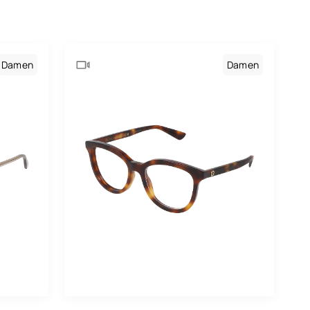
rdeauxrote
aun
Damen
Damen
lb
ld
au
ün
llbraun
aki
as
uve
tallgrau