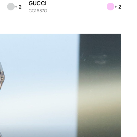
GUCCI
+ 2
+ 2
de
GG1687O
ange
laume
sa
t
hildpatt
hwarz
ber
ansparent
lett
iß