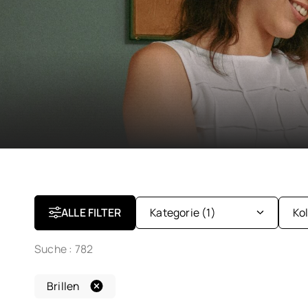
ALLE FILTER
Kategorie
(1)
Ko
Suche :
782
Brillen
Ki
Brillen
Sonnenbrillen
Da