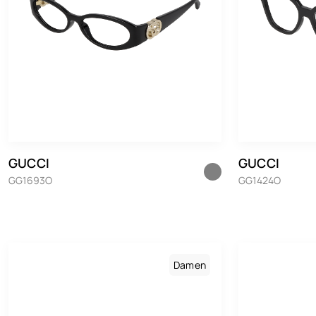
GUCCI
GUCCI
GG1693O
GG1424O
Damen