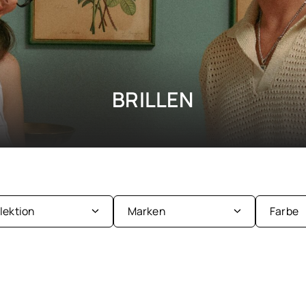
BRILLEN
llektion
Marken
Farbe
nder
Be
men
Bl
Ba&sh