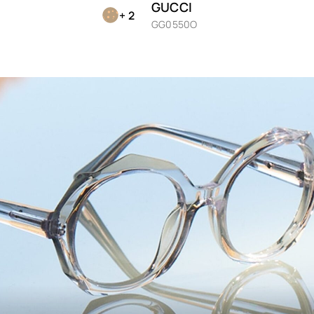
GUCCI
Beckham
+ 2
Nu
GG0550O
Façonnable
Or
Giorgio Armani
Pf
Gucci
Ro
Hugo
Ro
Ibizcus
Sc
Jaw
Julbo
Sc
Kumquat
Sil
Limless
Tr
Little Paul & Joe
Vio
Longchamp
We