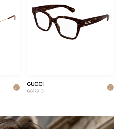
GUCCI
GG1791O