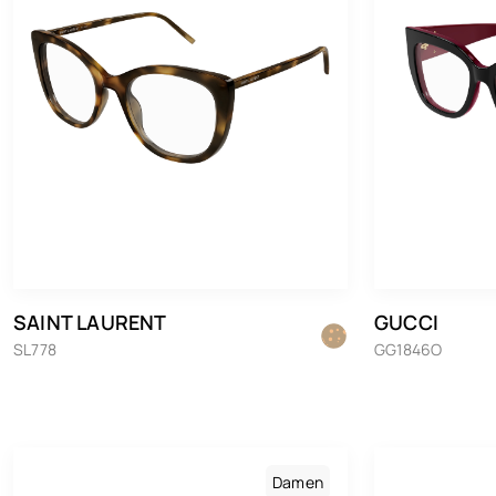
SAINT LAURENT
GUCCI
SL778
GG1846O
Damen