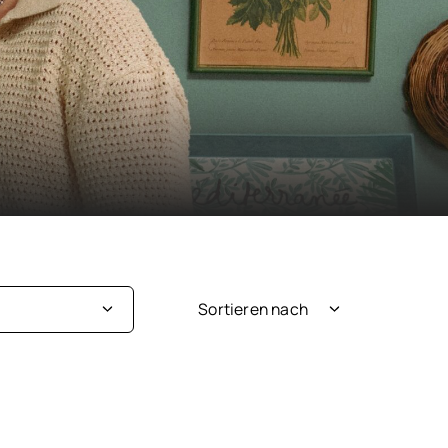
Sortieren nach
Neuheit
ige
Beliebtheit
au