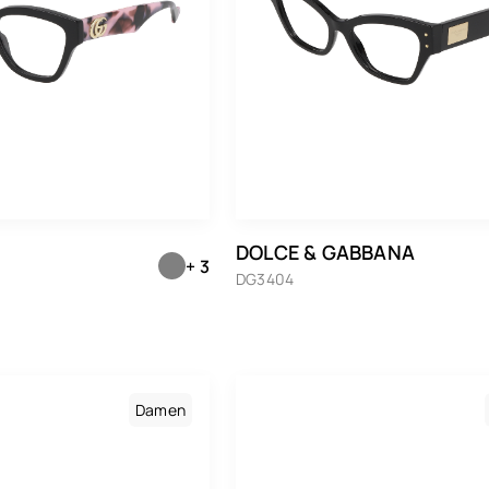
Persol
Polaroid
Prada
Ray-Ban
Ray-Ban Meta Gen 1
Ray-Ban Meta Gen 2
DOLCE & GABBANA
+ 3
Saint Laurent
DG3404
Seiko
Tom Ford
Tommy Hilfiger
Damen
Vogue Eyewear
Whaoo