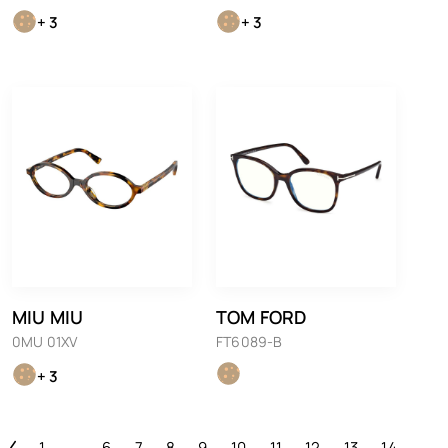
+ 3
+ 3
MIU MIU
TOM FORD
0MU 01XV
FT6089-B
+ 3
1
…
6
7
8
9
10
11
12
13
14